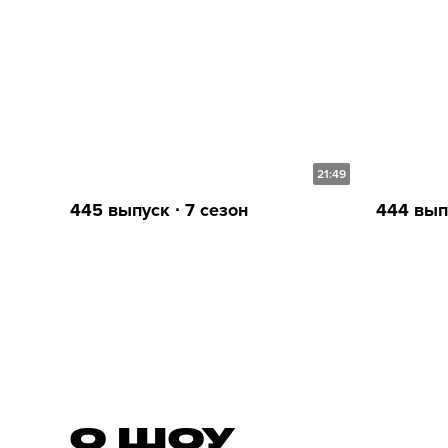
21:49
445 выпуск ∙ 7 сезон
444 выпу
О ШОУ