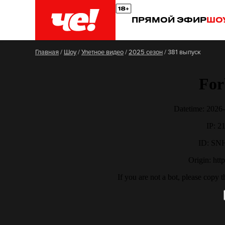
ПРЯМОЙ ЭФИР
ШО
Главная
/
Шоу
/
Улетное видео
/
2025 сезон
/
381 выпуск