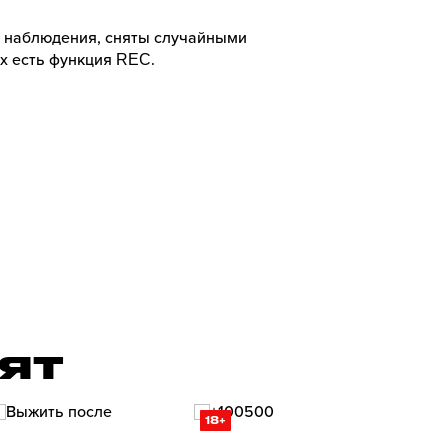
 наблюдения, сняты случайными
х есть функция REC.
РЯТ
18+