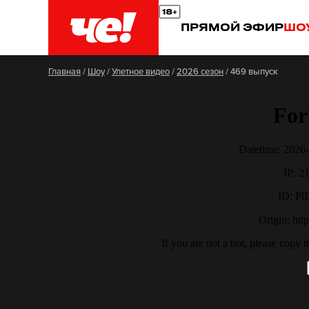
ПРЯМОЙ ЭФИР
ШО
Главная
/
Шоу
/
Улетное видео
/
2026 сезон
/
469 выпуск