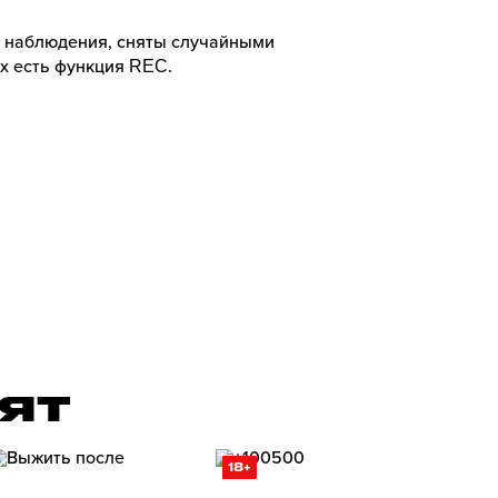
 наблюдения, сняты случайными
х есть функция REC.
РЯТ
18+