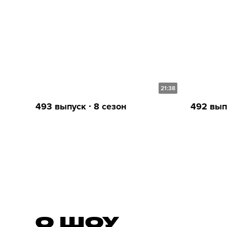
21:38
493 выпуск ∙ 8 сезон
492 выпу
О ШОУ