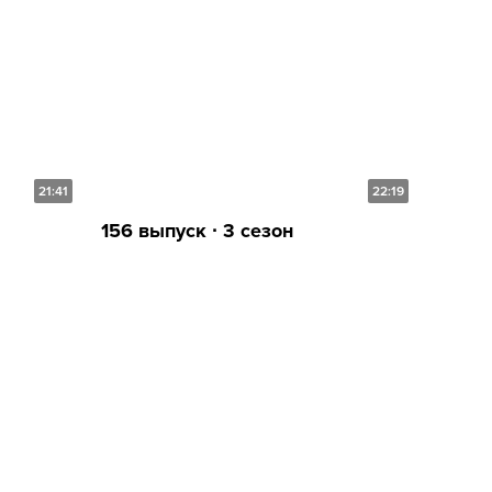
21:41
22:19
156 выпуск ∙ 3 сезон