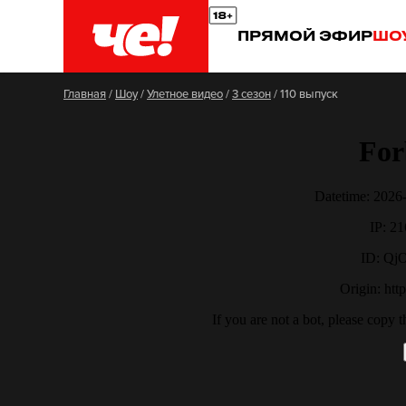
ПРЯМОЙ ЭФИР
ШО
Главная
/
Шоу
/
Улетное видео
/
3 сезон
/
110 выпуск