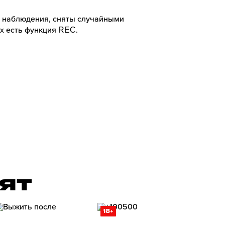
 наблюдения, сняты случайными
х есть функция REC.
РЯТ
18+