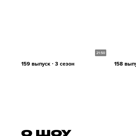
21:50
159 выпуск ∙ 3 сезон
158 выпу
О ШОУ