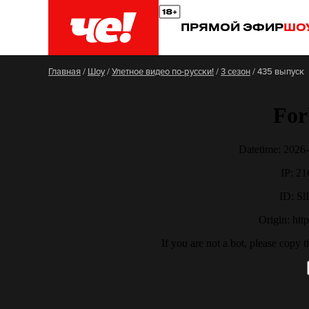
ПРЯМОЙ ЭФИР
ШО
Главная
/
Шоу
/
Улетное видео по-русски!
/
3 сезон
/
435 выпуск