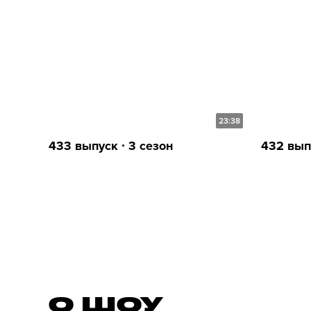
23:38
433 выпуск ∙ 3 сезон
432 выпу
О ШОУ