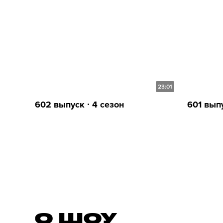
23:01
602 выпуск ∙ 4 сезон
601 выпу
О ШОУ