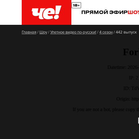
ПРЯМОЙ ЭФИР
ШО
Главная
/
Шоу
/
Улетное видео по-русски!
/
4 сезон
/
442 выпуск