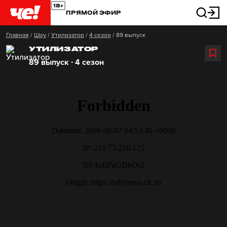
ПРЯМОЙ ЭФИР
Главная
/
Шоу
/
Утилизатор
/
4 сезон
/
89 выпуск
УТИЛИЗАТОР
89 выпуск ∙ 4 сезон