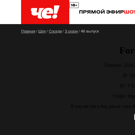
ПРЯМОЙ ЭФИР
ШО
Главная
/
Шоу
/
Соседи
/
3 сезон
/
46 выпуск