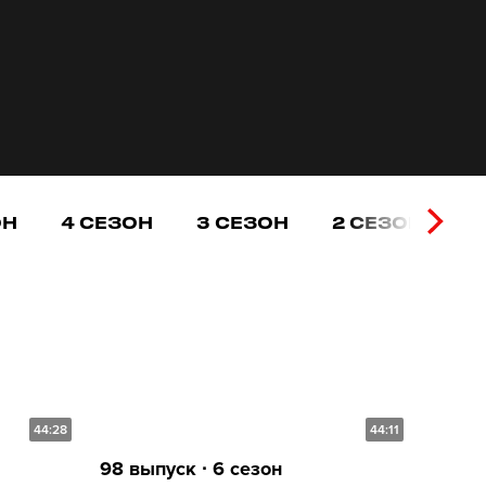
ОН
4 СЕЗОН
3 СЕЗОН
2 СЕЗОН
1
44:28
44:11
98 выпуск ∙ 6 сезон