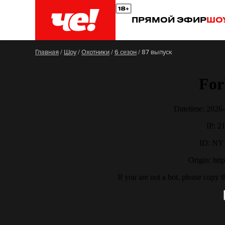
ПРЯМОЙ ЭФИР
ШО
Главная
/
Шоу
/
Охотники
/
6 сезон
/
87 выпуск