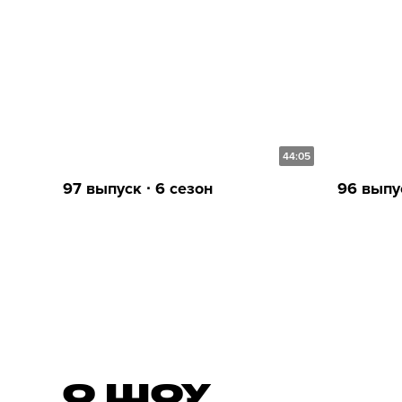
44:05
97 выпуск ∙ 6 сезон
96 выпус
О ШОУ