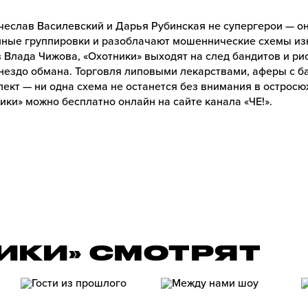
чеслав Василевский и Дарья Рубинская не супергерои — о
пные группировки и разоблачают мошеннические схемы изн
 Влада Чижова, «Охотники» выходят на след бандитов и ри
нездо обмана. Торговля липовыми лекарствами, аферы с б
лект — ни одна схема не останется без внимания в острос
ики» можно бесплатно онлайн на сайте канала «ЧЕ!».
НИКИ» СМОТРЯТ