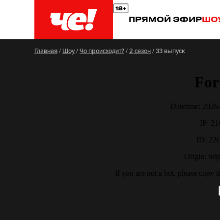
ПРЯМОЙ ЭФИР
ШО
Главная
/
Шоу
/
Чо происходит?
/
2 сезон
/
33 выпуск