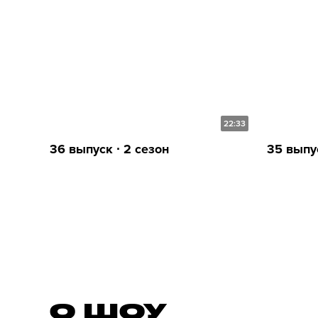
22:33
36 выпуск ∙ 2 сезон
35 выпус
О ШОУ