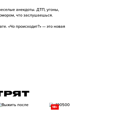
веселые анекдоты. ДТП, угоны,
 юмором, что заслушаешься.
ате. «Чо происходит?» — это новая
ТРЯТ
18+