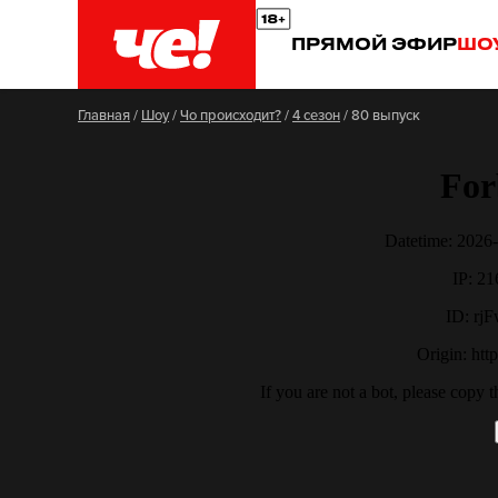
ПРЯМОЙ ЭФИР
ШО
Главная
/
Шоу
/
Чо происходит?
/
4 сезон
/
80 выпуск