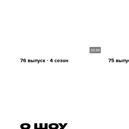
22:33
76 выпуск ∙ 4 сезон
75 выпус
О ШОУ