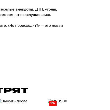
веселые анекдоты. ДТП, угоны,
 юмором, что заслушаешься.
ате. «Чо происходит?» — это новая
ТРЯТ
18+