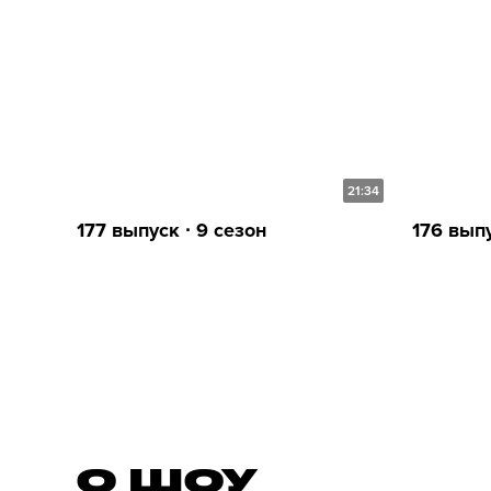
21:34
177 выпуск ∙ 9 сезон
176 выпу
О ШОУ