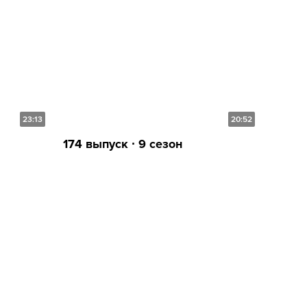
23:13
20:52
174 выпуск ∙ 9 сезон