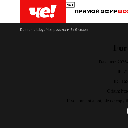
ПРЯМОЙ ЭФИР
ШО
Главная
/
Шоу
/
Чо происходит?
/
9 сезон