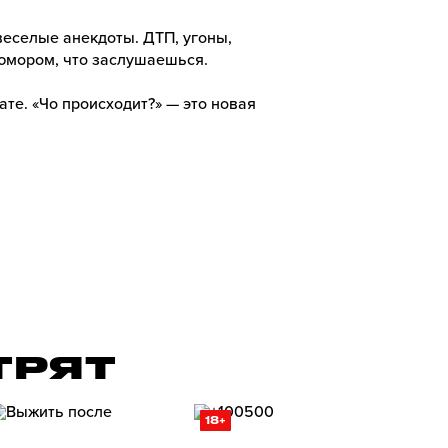
веселые анекдоты. ДТП, угоны,
 юмором, что заслушаешься.
ате. «Чо происходит?» — это новая
ТРЯТ
18+