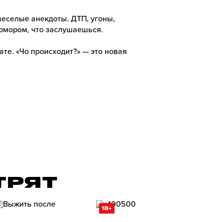
веселые анекдоты. ДТП, угоны,
 юмором, что заслушаешься.
ате. «Чо происходит?» — это новая
ТРЯТ
18+