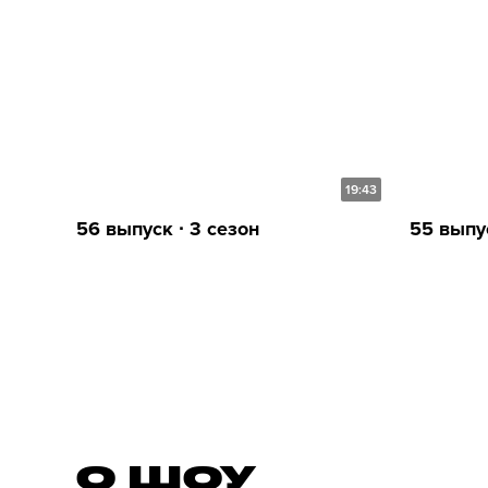
19:43
56 выпуск ∙ 3 сезон
55 выпус
О ШОУ