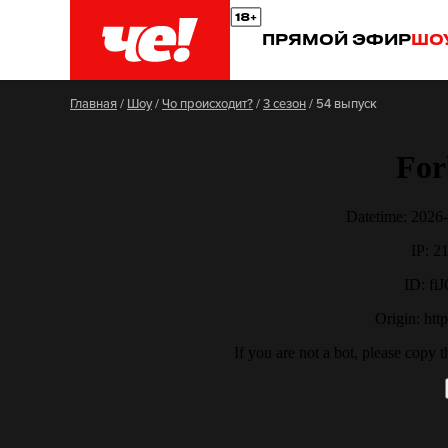
ПРЯМОЙ ЭФИР
ШО
Главная
/
Шоу
/
Чо происходит?
/
3 сезон
/
54 выпуск