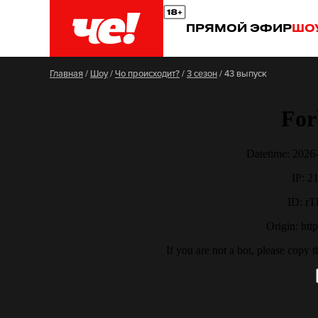
ПРЯМОЙ ЭФИР
ШО
Главная
/
Шоу
/
Чо происходит?
/
3 сезон
/
43 выпуск