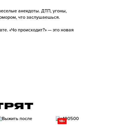
веселые анекдоты. ДТП, угоны,
 юмором, что заслушаешься.
ате. «Чо происходит?» — это новая
ТРЯТ
18+