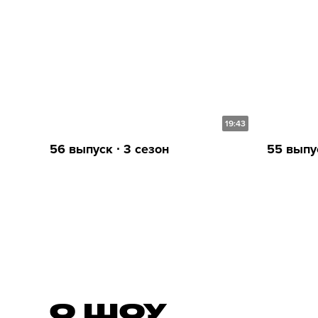
19:43
56 выпуск ∙ 3 сезон
55 выпус
О ШОУ