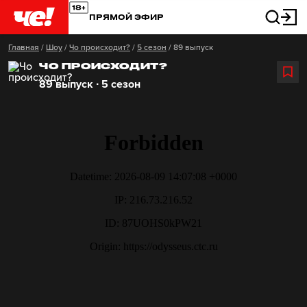
ПРЯМОЙ ЭФИР
Главная
/
Шоу
/
Чо происходит?
/
5 сезон
/
89 выпуск
ЧО ПРОИСХОДИТ?
89 выпуск ∙ 5 сезон