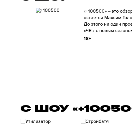
«+100500» – это обз
остается Максим Голо
До этого ни один про
«ЧЕ!» с новым сезоно
18+
С ШОУ «+1005