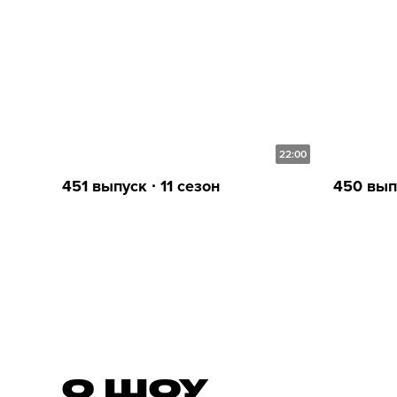
22:00
451 выпуск ∙ 11 сезон
450 выпу
О ШОУ