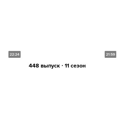
22:24
21:59
448 выпуск ∙ 11 сезон