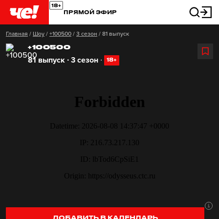
ПРЯМОЙ ЭФИР
Главная
/
Шоу
/
+100500
/
3 сезон
/
81 выпуск
+100500
81 выпуск ∙ 3 сезон
∙
18+
ДОБАВИТЬ В КАЛЕНДАРЬ