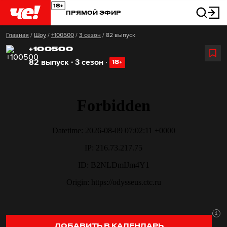
ПРЯМОЙ ЭФИР
Главная
/
Шоу
/
+100500
/
3 сезон
/
82 выпуск
+100500
82 выпуск ∙ 3 сезон
∙
18+
ДОБАВИТЬ В КАЛЕНДАРЬ