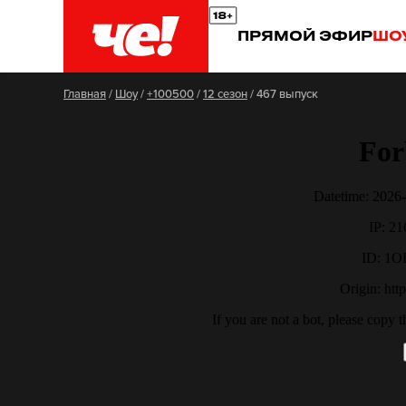
ПРЯМОЙ ЭФИР
ШО
Главная
/
Шоу
/
+100500
/
12 сезон
/
467 выпуск