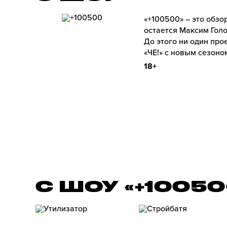
«+100500» – это обз
остается Максим Голо
До этого ни один про
«ЧЕ!» с новым сезоно
18+
С ШОУ «+1005