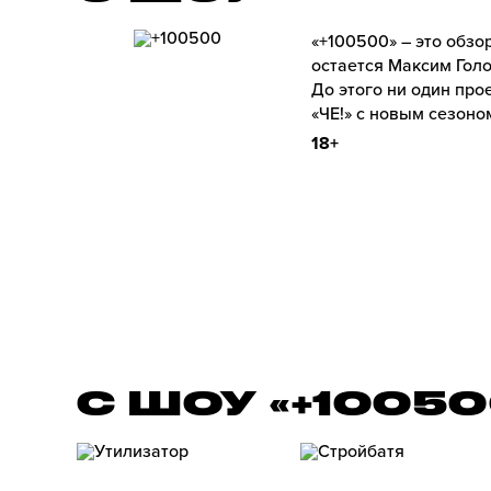
«+100500» – это обз
остается Максим Голо
До этого ни один про
«ЧЕ!» с новым сезоно
18+
С ШОУ «+1005