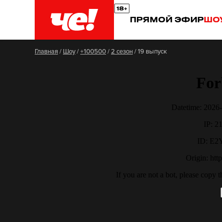
ПРЯМОЙ ЭФИР
ШО
Главная
/
Шоу
/
+100500
/
2 сезон
/
19 выпуск