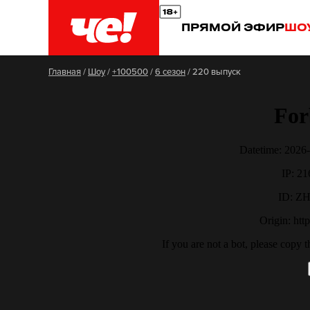
ПРЯМОЙ ЭФИР
ШО
Главная
/
Шоу
/
+100500
/
6 сезон
/
220 выпуск