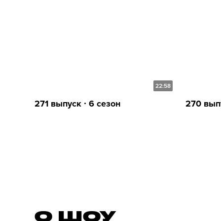
22:58
271 выпуск ∙ 6 сезон
270 выпу
О ШОУ