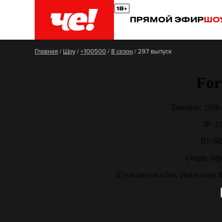
ПРЯМОЙ ЭФИР
ШО
Главная
/
Шоу
/
+100500
/
8 сезон
/
297 выпуск