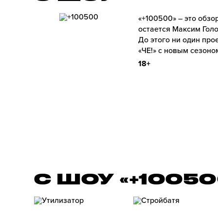
«+100500» – это обз
остается Максим Голо
До этого ни один про
«ЧЕ!» с новым сезоно
18+
С ШОУ «+1005