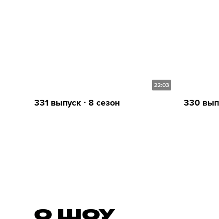
22:03
331 выпуск ∙ 8 сезон
330 выпу
О ШОУ