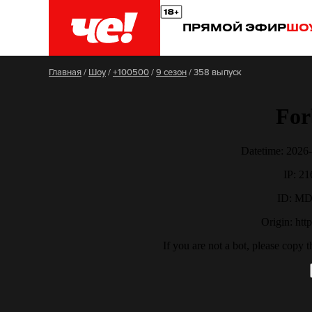
ПРЯМОЙ ЭФИР
ШО
Главная
/
Шоу
/
+100500
/
9 сезон
/
358 выпуск