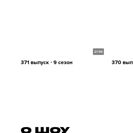
21:56
371 выпуск ∙ 9 сезон
370 выпу
О ШОУ