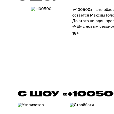
«+100500» – это обз
остается Максим Голо
До этого ни один про
«ЧЕ!» с новым сезоно
18+
С ШОУ «+1005