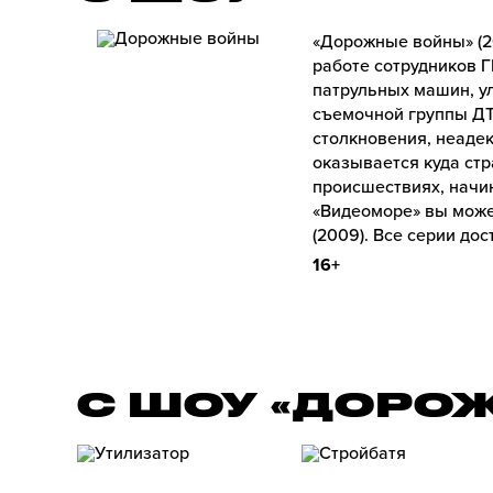
«Дорожные войны» (2
работе сотрудников 
патрульных машин, у
съемочной группы ДТ
столкновения, неаде
оказывается куда стр
происшествиях, начи
«Видеоморе» вы може
(2009). Все серии до
16+
С ШОУ «ДОРО