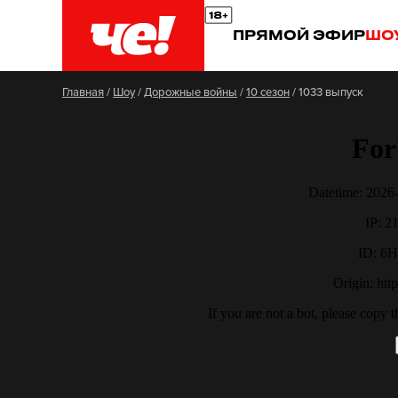
ПРЯМОЙ ЭФИР
ШО
Главная
/
Шоу
/
Дорожные войны
/
10 сезон
/
1033 выпуск