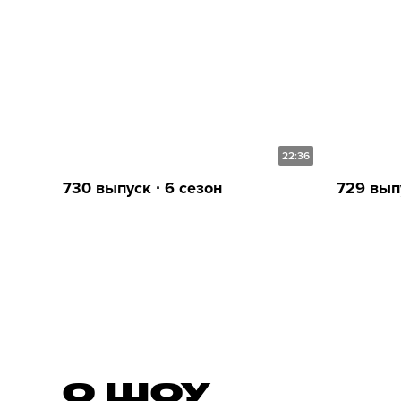
22:36
730 выпуск ∙ 6 сезон
729 выпу
О ШОУ