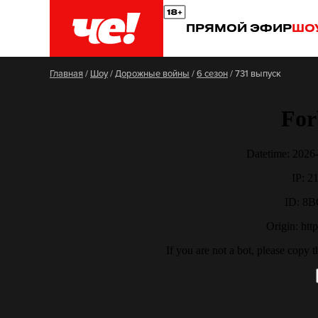
ПРЯМОЙ ЭФИР
ШО
Главная
/
Шоу
/
Дорожные войны
/
6 сезон
/
731 выпуск