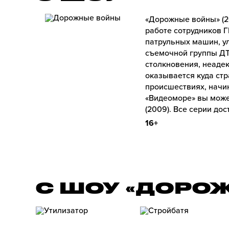
«Дорожные войны» (2
работе сотрудников 
патрульных машин, у
съемочной группы ДТ
столкновения, неаде
оказывается куда стр
происшествиях, начи
«Видеоморе» вы може
(2009). Все серии до
16+
С ШОУ «ДОРО