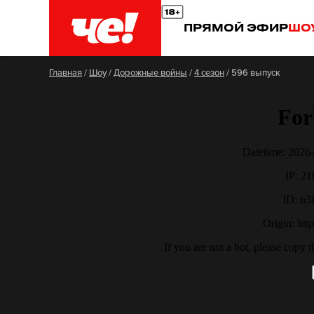
ПРЯМОЙ ЭФИР
ШО
Главная
/
Шоу
/
Дорожные войны
/
4 сезон
/
596 выпуск