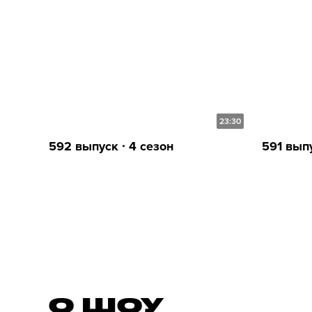
23:30
592 выпуск ∙ 4 сезон
591 выпу
О ШОУ