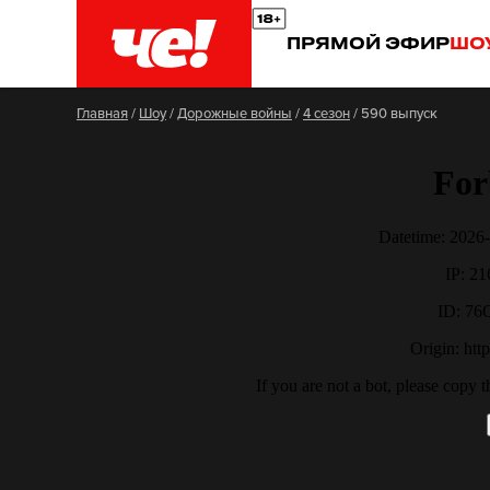
ПРЯМОЙ ЭФИР
ШО
Главная
/
Шоу
/
Дорожные войны
/
4 сезон
/
590 выпуск