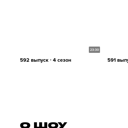
23:30
592 выпуск ∙ 4 сезон
591 выпу
О ШОУ