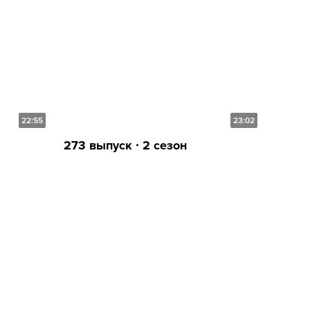
22:55
23:02
273 выпуск ∙ 2 сезон