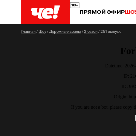
ПРЯМОЙ ЭФИР
ШО
Главная
/
Шоу
/
Дорожные войны
/
2 сезон
/
251 выпуск