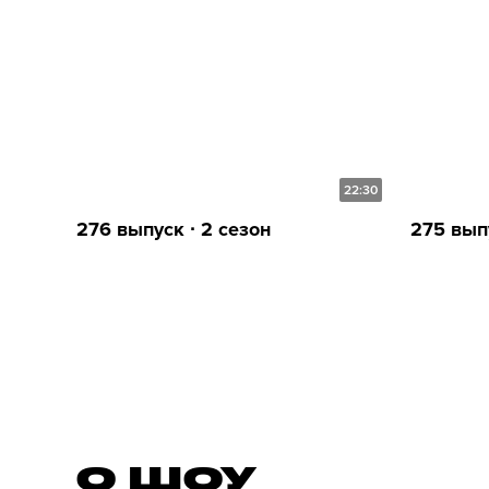
22:30
276 выпуск ∙ 2 сезон
275 выпу
О ШОУ