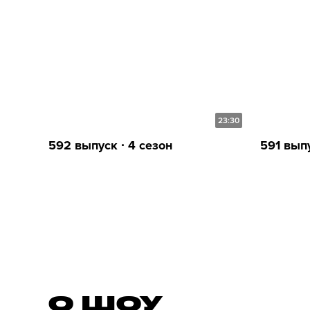
23:30
592 выпуск ∙ 4 сезон
591 выпу
О ШОУ