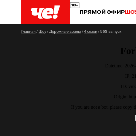
ПРЯМОЙ ЭФИР
ШО
Главная
/
Шоу
/
Дорожные войны
/
4 сезон
/
568 выпуск