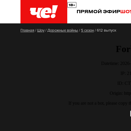
ПРЯМОЙ ЭФИР
ШО
Главная
/
Шоу
/
Дорожные войны
/
5 сезон
/
612 выпуск