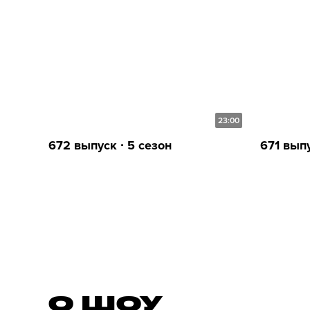
23:00
672 выпуск ∙ 5 сезон
671 выпу
О ШОУ