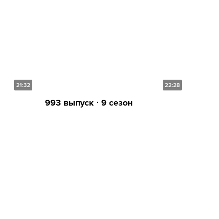
21:32
22:28
993 выпуск ∙ 9 сезон