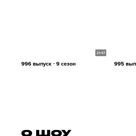
21:47
996 выпуск ∙ 9 сезон
995 выпу
О ШОУ