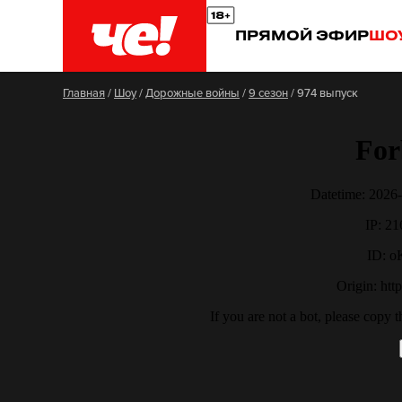
ПРЯМОЙ ЭФИР
ШО
Главная
/
Шоу
/
Дорожные войны
/
9 сезон
/
974 выпуск